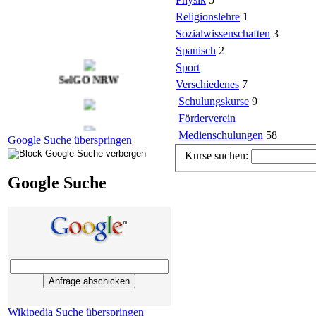
Religionslehre
1
Sozialwissenschaften
3
Spanisch
2
Sport
SelGO NRW
Verschiedenes
7
Schulungskurse
9
Förderverein
Medienschulungen
58
Google Suche überspringen
Kurse suchen:
Google Suche
Mozilla Firefox
GeoGebra
Wikipedia Suche überspringen