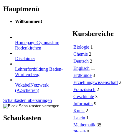
Hauptmenü
Willkommen!
Kursbereiche
Homepage Gymnasium
Biologie
1
Rodenkirchen
Chemie
2
Disclaimer
Deutsch
2
Englisch
11
Lehrerfortbildung Baden-
Württemberg
Erdkunde
3
Erziehungswissenschaft
2
VokabelNetzwerk
Französisch
2
(A.Scherren)
Geschichte
3
Schaukasten überspringen
Informatik
9
Kunst
2
Schaukasten
Latein
1
Mathematik
35
Physik
5